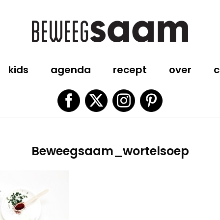
kids
agenda
recept
over
c
Facebook
X
Instagram
Pinterest
Beweegsaam_wortelsoep