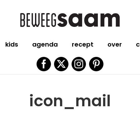
kids
agenda
recept
over
c
Facebook
X
Instagram
Pinterest
icon_mail