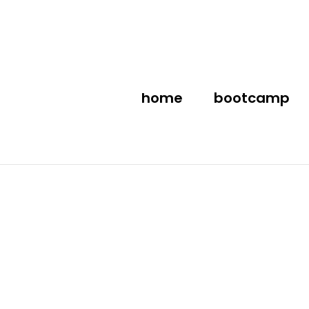
Ga
naar
inhoud
home
bootcamp