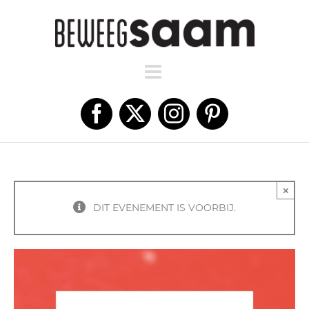
Ga
naar
inhoud
Facebook
X
Instagram
Pinterest
×
DIT EVENEMENT IS VOORBIJ.